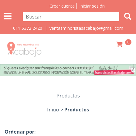
Crear cuenta
Iniciar sesión
011 5372 2420 |
ventasminoristasacabajo@gmail.com
0
Productos
Inicio
>
Productos
Ordenar por: