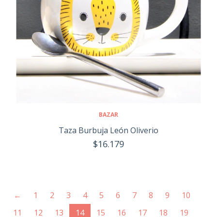
BAZAR
Taza Burbuja León Oliverio
$16.179
←
1
2
3
4
5
6
7
8
9
10
(current)
11
12
13
14
15
16
17
18
19