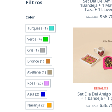
Set Dia Del Ami
Filtros
1Bandeja + 1 Mat
Taza + 1 Llave
$56.7
Color
$65.100
Turquesa (1)
Verde (4)
Gris (1)
Bronce (1)
Avellana (1)
Rosa (26)
REGALOS
Set Dia Del Amigo 
Azul (2)
+ 1 bandeja + 1 
$36.7
Naranja (3)
$43.050