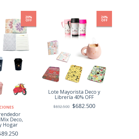
20%
24%
OFF
OFF
Lote Mayorista Deco y
Librería 40% OFF
$682.500
$892.500
CIONES
rendedor
Mix Deco,
 y Hogar
$89.250