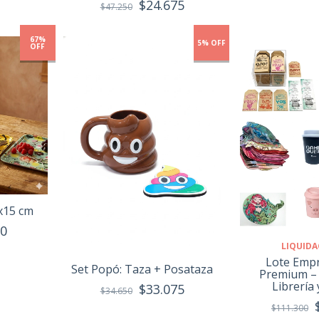
$24.675
$47.250
67%
5% OFF
OFF
x15 cm
00
LIQUIDA
Lote Emp
Set Popó: Taza + Posataza
Premium – 
Librería
$33.075
$34.650
$111.300