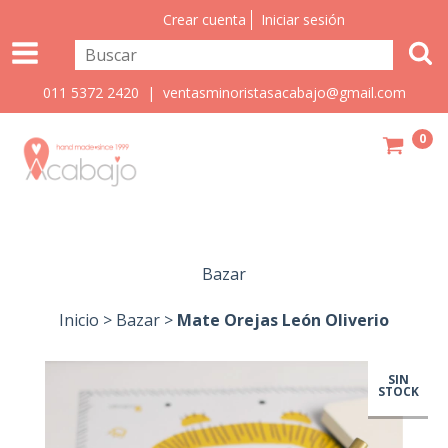
Crear cuenta
Iniciar sesión
011 5372 2420 |
ventasminoristasacabajo@gmail.com
0
Bazar
Inicio
>
Bazar
>
Mate Orejas León Oliverio
SIN
STOCK