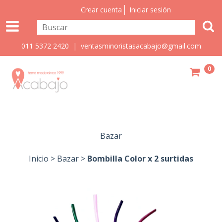
Crear cuenta
Iniciar sesión
011 5372 2420 |
ventasminoristasacabajo@gmail.com
0
Bazar
Inicio
>
Bazar
>
Bombilla Color x 2 surtidas