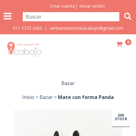
Crear cuenta
Iniciar sesión
011 5372 2420 |
ventasminoristasacabajo@gmail.com
0
Bazar
Inicio
>
Bazar
>
Mate con forma Panda
SIN
STOCK