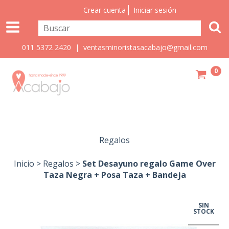
Crear cuenta
Iniciar sesión
011 5372 2420 |
ventasminoristasacabajo@gmail.com
0
Regalos
Inicio
>
Regalos
>
Set Desayuno regalo Game Over
Taza Negra + Posa Taza + Bandeja
SIN
STOCK