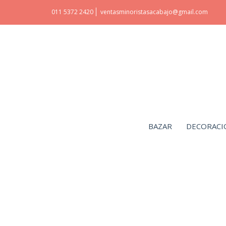
011 5372 2420
ventasminoristasacabajo@gmail.com
BAZAR
DECORACI