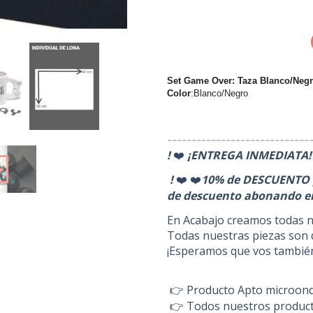
Set Game Over: Taza Blanco/Negr
Color
:Blanco/Negro
-----------------------------
!
¡ENTREGA INMEDIATA! 
❤️
!
10% de DESCUENTO p
❤️
❤️
de descuento abonando e
En Acabajo creamos todas n
Todas nuestras piezas son 
¡Esperamos que vos también 
Producto Apto microonda
👉
Todos nuestros product
👉