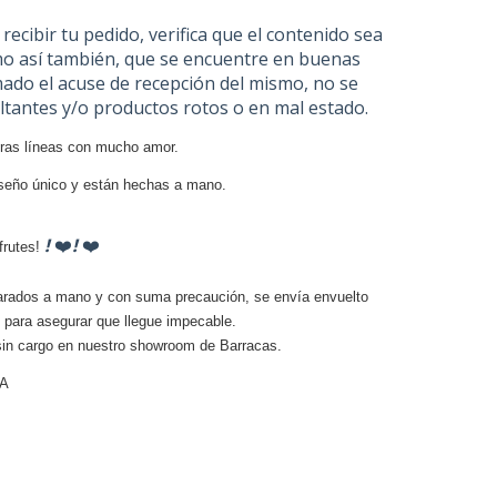
l recibir tu pedido, verifica que el contenido sea
omo así también, que se encuentre en buenas
mado el acuse de recepción del mismo, no se
ltantes y/o productos rotos o en mal estado.
ras líneas con mucho amor.
iseño único y están hechas a mano.
!
!
❤️
❤️
frutes!
arados a mano y con suma precaución, se envía envuelto
ón para asegurar que llegue impecable.
sin cargo en nuestro showroom de Barracas.
VA