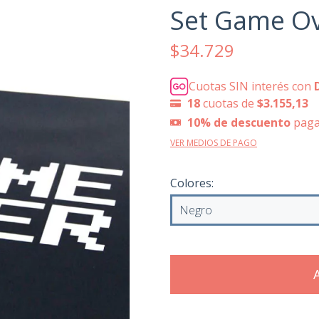
Set Game Ove
$34.729
Cuotas SIN interés con
18
cuotas de
$3.155,13
10% de descuento
paga
VER MEDIOS DE PAGO
Colores: