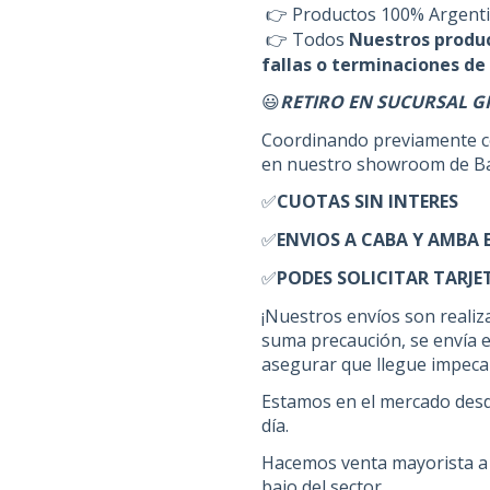
Productos 100% Argenti
👉
Todos
Nuestros produc
👉
fallas o terminaciones de 
RETIRO EN SUCURSAL G
😃
Coordinando previamente co
en nuestro showroom de Bar
CUOTAS SIN INTERES
✅
ENVIOS A CABA Y AMBA E
✅
PODES SOLICITAR TARJE
✅
¡Nuestros envíos son reali
suma precaución, se envía e
asegurar que llegue impecab
Estamos en el mercado desd
día.
Hacemos venta mayorista a 
bajo del sector.