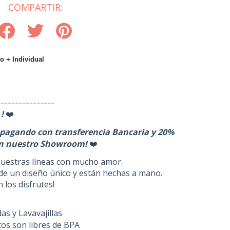
COMPARTIR:
o + Individual
-
---------------
!
❤️
agando con transferencia Bancaria y 20%
n nuestro Showroom!
❤️
uestras líneas con mucho amor.
de un diseño único y están hechas a mano.
los disfrutes!
s y Lavavajillas
os son libres de BPA