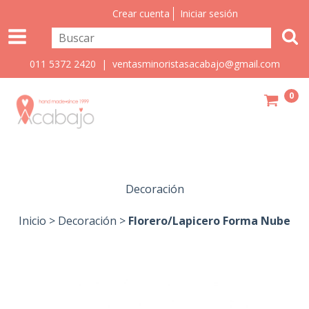
Crear cuenta
Iniciar sesión
011 5372 2420 |
ventasminoristasacabajo@gmail.com
0
Decoración
Inicio
>
Decoración
>
Florero/Lapicero Forma Nube