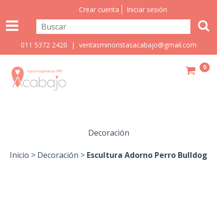
Crear cuenta
Iniciar sesión
011 5372 2420 |
ventasminoristasacabajo@gmail.com
0
Decoración
Inicio
>
Decoración
>
Escultura Adorno Perro Bulldog