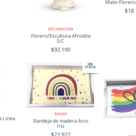
Mate-Florero
$18.
DECORACIÓN
Florero/Escultura Afrodita
S/C
$92.190
SIN
STOCK
BAZAR
a Linea
Bandeja de madera Arco
Iris
$22.922