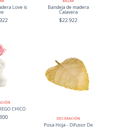
BAZAR
AR
Bandeja de madera
dera Love is
Calavera
ve
$22.922
922
ACIÓN
IEGO CHICO
300
DECORACIÓN
Posa Hoja - Difusor De