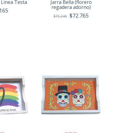
 Linea Testa
Jarra Bella (florero
regadera adorno)
165
$72.765
$75.246