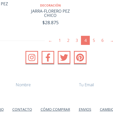
 PEZ
DECORACIÓN
JARRA-FLORERO PEZ
CHICO
$28.875
(current)
←
1
2
3
4
5
6
JO
CONTACTO
CÓMO COMPRAR
ENVIOS
CAMBIO