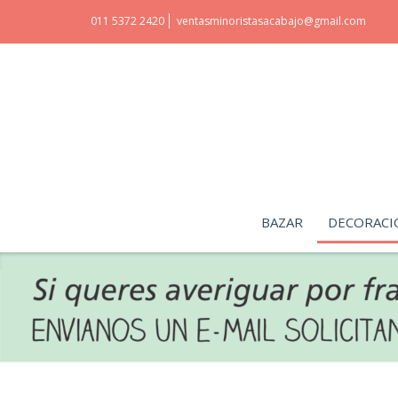
011 5372 2420
ventasminoristasacabajo@gmail.com
BAZAR
DECORACI