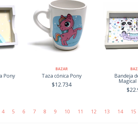
BAZ
BAZAR
Bandeja d
a Pony
Taza cónica Pony
Magical 
$12.734
$22.
4
5
6
7
8
9
10
11
12
13
14
15