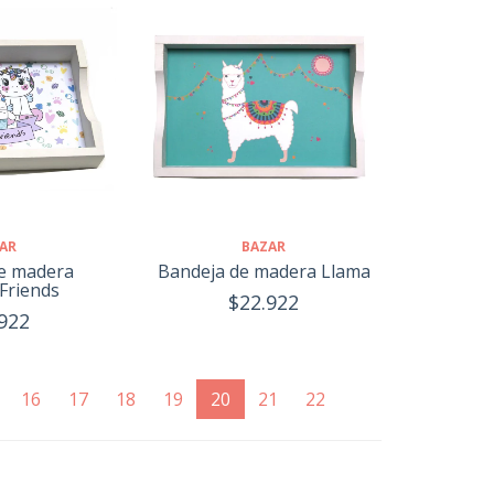
AR
BAZAR
e madera
Bandeja de madera Llama
Friends
$22.922
922
(current)
16
17
18
19
20
21
22