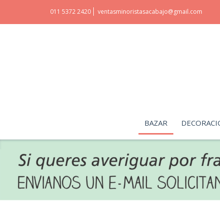
011 5372 2420
ventasminoristasacabajo@gmail.com
BAZAR
DECORACI