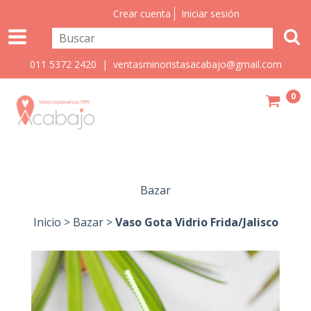
Crear cuenta
Iniciar sesión
011 5372 2420 |
ventasminoristasacabajo@gmail.com
0
Bazar
Inicio
>
Bazar
>
Vaso Gota Vidrio Frida/Jalisco