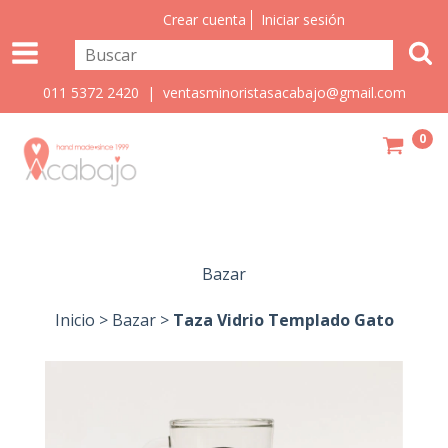
Crear cuenta
Iniciar sesión
011 5372 2420 |
ventasminoristasacabajo@gmail.com
0
Bazar
Inicio
>
Bazar
>
Taza Vidrio Templado Gato