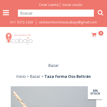
Crear cuenta
Iniciar sesión
011 5372 2420 |
ventasminoristasacabajo@gmail.com
0
Bazar
Inicio
>
Bazar
>
Taza forma Oso Beltrán
SIN
STOCK