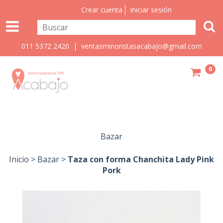
Crear cuenta
Iniciar sesión
011 5372 2420 |
ventasminoristasacabajo@gmail.com
0
Bazar
Inicio
>
Bazar
>
Taza con forma Chanchita Lady Pink
Pork