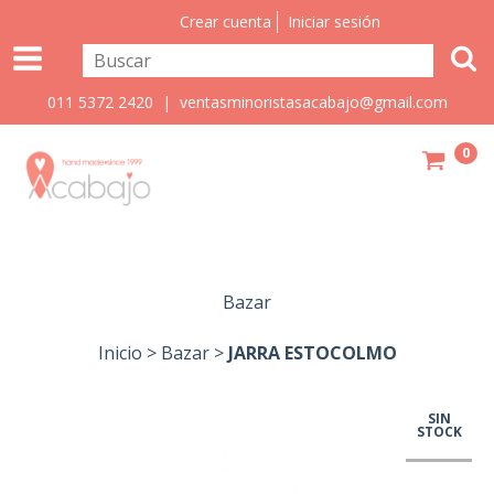
Crear cuenta
Iniciar sesión
011 5372 2420 |
ventasminoristasacabajo@gmail.com
0
Bazar
Inicio
>
Bazar
>
JARRA ESTOCOLMO
SIN
STOCK