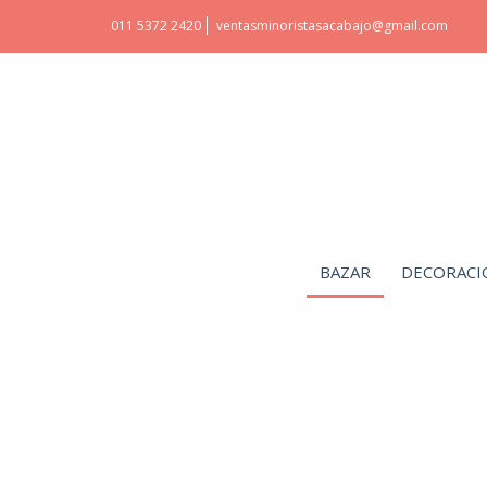
011 5372 2420
ventasminoristasacabajo@gmail.com
BAZAR
DECORACI