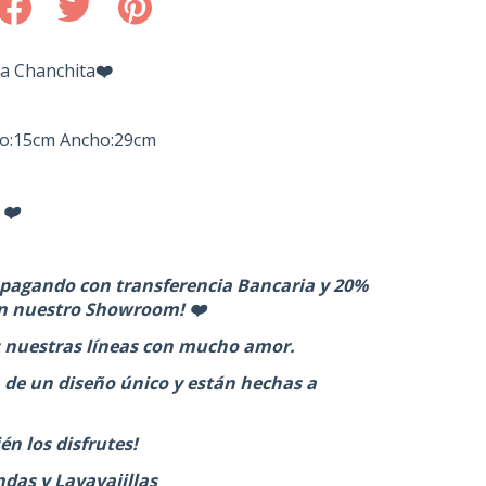
ea Chanchita
❤️
to:15cm Ancho:29cm
 ❤️
pagando con transferencia Bancaria y 20%
n nuestro Showroom! ❤️
 nuestras líneas con mucho amor.
 de un diseño único y están hechas a
n los disfrutes!
das y Lavavajillas