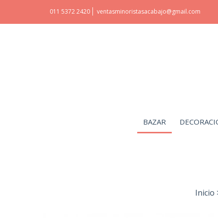
011 5372 2420
ventasminoristasacabajo@gmail.com
BAZAR
DECORACI
Inicio