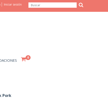
a
Iniciar sesión
0
DACIONES
k Pork