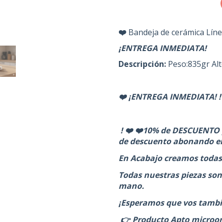
❤️
Bandeja de cerámica Lín
¡ENTREGA INMEDIATA!
Descripción:
Peso:835gr Al
❤️ ¡ENTREGA INMEDIATA! !
! ❤️ ❤️10% de DESCUENTO 
de descuento abonando e
En Acabajo creamos todas
Todas nuestras piezas son
mano.
¡Esperamos que vos tambié
👉 Producto Apto microon